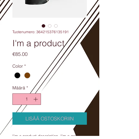
Tuotenumero: 364215376135191
I'm a product
Hinta
€85.00
Color
*
Määrä
*
LISÄÄ OSTOSKORIIN
I'm a product description. I'm a great 